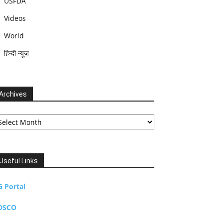
USFDA
Videos
World
हिन्दी न्यूज़
Archives
chives
Useful Links
G Portal
DSCO