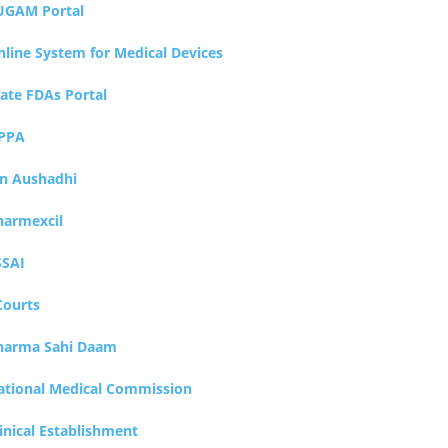
UGAM Portal
nline System for Medical Devices
tate FDAs Portal
PPA
an Aushadhi
harmexcil
SSAI
Courts
harma Sahi Daam
ational Medical Commission
inical Establishment