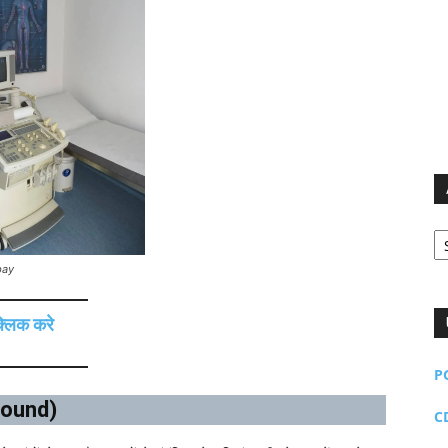
Ar
bay
क्लिक करे
P
asound)
C