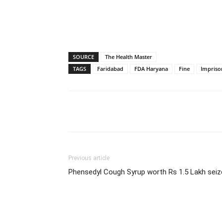
SOURCE
The Health Master
TAGS
Faridabad
FDA Haryana
Fine
Impris
Share
Previous article
Phensedyl Cough Syrup worth Rs 1.5 Lakh seiz