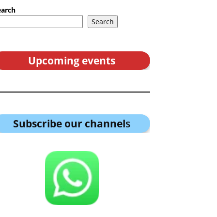
earch
Search
Upcoming events
Subscribe our channel
s