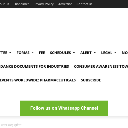
out us
Disclaimer
Privacy Policy
Advertise
Contact us
TEE
FORMS
FEE
SCHEDULES
ALERT
LEGAL
NO
IDANCE DOCUMENTS FOR INDUSTRIES
CONSUMER AWARENESS TOW
EVENTS WORLDWIDE: PHARMACEUTICALS
SUBSCRIBE
Follow us on Whatsapp Channel
लाख रुपए जुर्माना