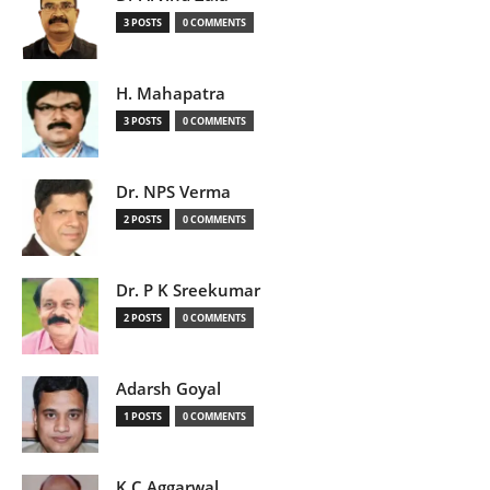
3 POSTS
0 COMMENTS
H. Mahapatra
3 POSTS
0 COMMENTS
Dr. NPS Verma
2 POSTS
0 COMMENTS
Dr. P K Sreekumar
2 POSTS
0 COMMENTS
Adarsh Goyal
1 POSTS
0 COMMENTS
K C Aggarwal