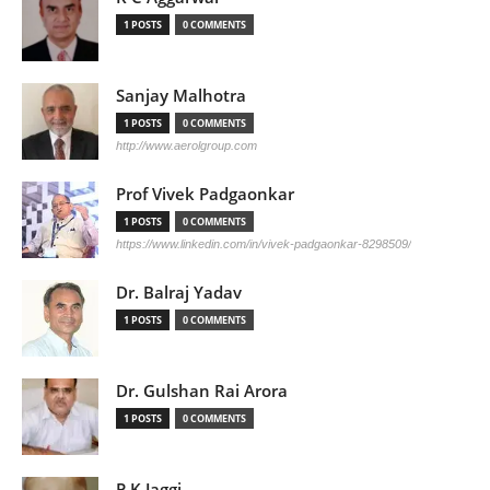
1 POSTS
0 COMMENTS
Sanjay Malhotra
1 POSTS
0 COMMENTS
http://www.aerolgroup.com
Prof Vivek Padgaonkar
1 POSTS
0 COMMENTS
https://www.linkedin.com/in/vivek-padgaonkar-8298509/
Dr. Balraj Yadav
1 POSTS
0 COMMENTS
Dr. Gulshan Rai Arora
1 POSTS
0 COMMENTS
P K Jaggi