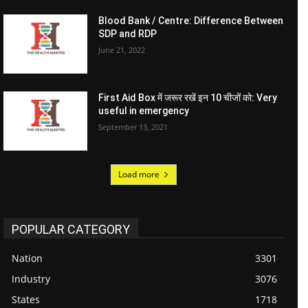
Blood Bank / Centre: Difference Between
SDP and RDP
June 21, 2022
First Aid Box में जरूर रखें इन 10 चीजों को: Very
useful in emergency
September 13, 2021
Load more
POPULAR CATEGORY
Nation
3301
Industry
3076
States
1718