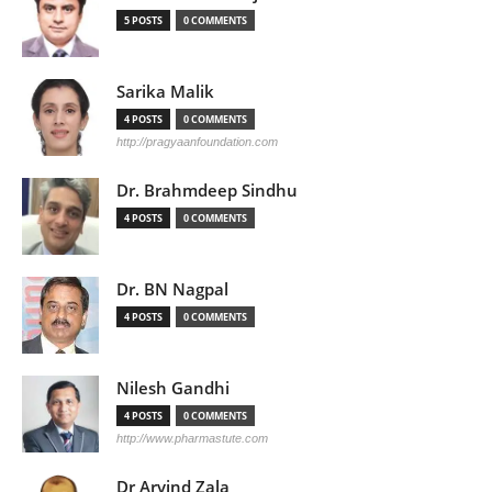
5 POSTS
0 COMMENTS
Sarika Malik
4 POSTS
0 COMMENTS
http://pragyaanfoundation.com
Dr. Brahmdeep Sindhu
4 POSTS
0 COMMENTS
Dr. BN Nagpal
4 POSTS
0 COMMENTS
Nilesh Gandhi
4 POSTS
0 COMMENTS
http://www.pharmastute.com
Dr Arvind Zala