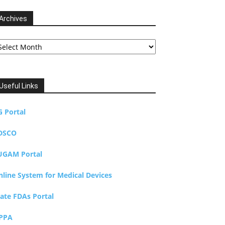
Archives
chives
Useful Links
G Portal
DSCO
UGAM Portal
nline System for Medical Devices
tate FDAs Portal
PPA