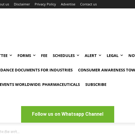
out us
Disclaimer
Privacy Policy
Advertise
Contact us
TEE
FORMS
FEE
SCHEDULES
ALERT
LEGAL
NO
IDANCE DOCUMENTS FOR INDUSTRIES
CONSUMER AWARENESS TOW
EVENTS WORLDWIDE: PHARMACEUTICALS
SUBSCRIBE
Follow us on Whatsapp Channel
रीज ठीक करने...