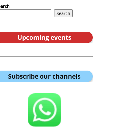
earch
Search
Upcoming events
Subscribe our channel
s