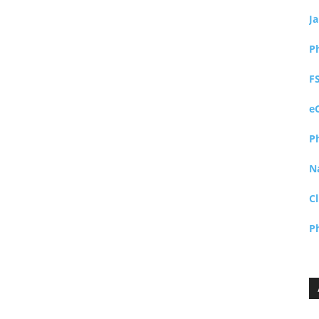
J
P
F
e
P
N
Cl
P