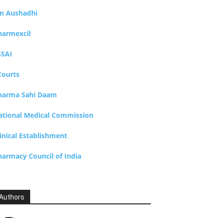
an Aushadhi
harmexcil
SSAI
Courts
harma Sahi Daam
ational Medical Commission
inical Establishment
harmacy Council of India
Authors