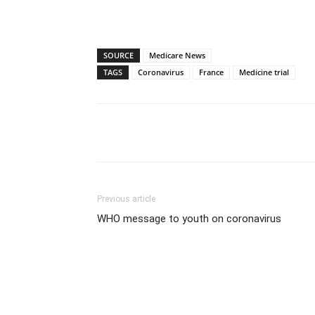
SOURCE
Medicare News
TAGS
Coronavirus
France
Medicine trial
Share
Previous article
WHO message to youth on coronavirus