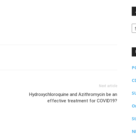
Ar
P
C
Next article
S
Hydroxychloroquine and Azithromycin be an
effective treatment for COVID19?
O
S
N