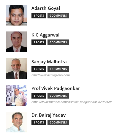
Adarsh Goyal
1 POSTS
0 COMMENTS
K C Aggarwal
1 POSTS
0 COMMENTS
Sanjay Malhotra
1 POSTS
0 COMMENTS
http://www.aerolgroup.com
Prof Vivek Padgaonkar
1 POSTS
0 COMMENTS
https://www.linkedin.com/in/vivek-padgaonkar-8298509/
Dr. Balraj Yadav
1 POSTS
0 COMMENTS