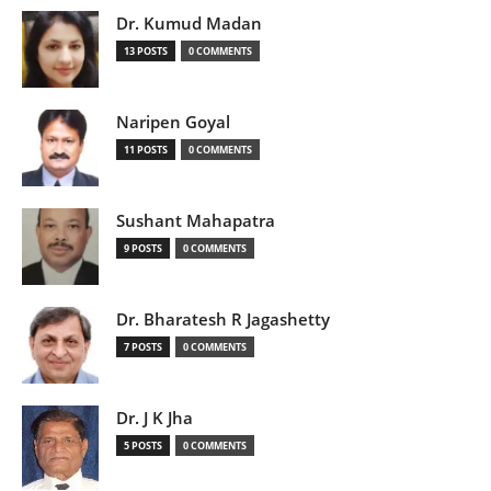
Dr. Kumud Madan
13 POSTS
0 COMMENTS
Naripen Goyal
11 POSTS
0 COMMENTS
Sushant Mahapatra
9 POSTS
0 COMMENTS
Dr. Bharatesh R Jagashetty
7 POSTS
0 COMMENTS
Dr. J K Jha
5 POSTS
0 COMMENTS