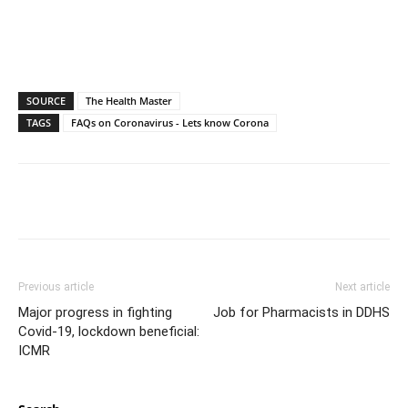
SOURCE
The Health Master
TAGS
FAQs on Coronavirus - Lets know Corona
Previous article
Next article
Major progress in fighting
Job for Pharmacists in DDHS
Covid-19, lockdown beneficial:
ICMR