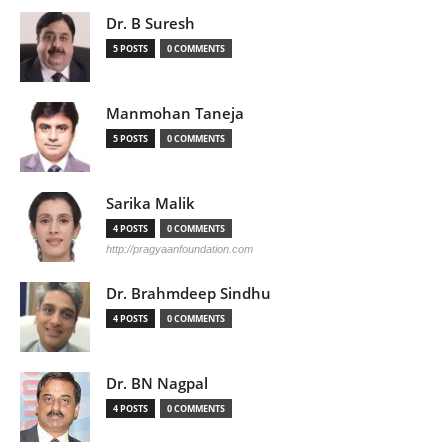
Dr. B Suresh
5 POSTS
0 COMMENTS
Manmohan Taneja
5 POSTS
0 COMMENTS
Sarika Malik
4 POSTS
0 COMMENTS
http://pragyaanfoundation.com
Dr. Brahmdeep Sindhu
4 POSTS
0 COMMENTS
Dr. BN Nagpal
4 POSTS
0 COMMENTS