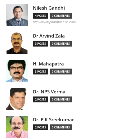
Nilesh Gandhi
4 POSTS
0 COMMENTS
http://www.pharmastute.com
Dr Arvind Zala
3 POSTS
0 COMMENTS
H. Mahapatra
3 POSTS
0 COMMENTS
Dr. NPS Verma
2 POSTS
0 COMMENTS
Dr. P K Sreekumar
2 POSTS
0 COMMENTS