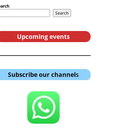
earch
Search
Upcoming events
Subscribe our channel
s