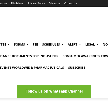
out us
Disclaimer
Privacy Policy
Advertise
Contact us
TEE
FORMS
FEE
SCHEDULES
ALERT
LEGAL
NO
IDANCE DOCUMENTS FOR INDUSTRIES
CONSUMER AWARENESS TOW
EVENTS WORLDWIDE: PHARMACEUTICALS
SUBSCRIBE
Follow us on Whatsapp Channel