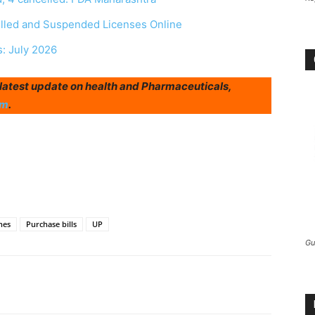
elled and Suspended Licenses Online
s: July 2026
r latest update on health and Pharmaceuticals,
am
.
nes
Purchase bills
UP
Gu