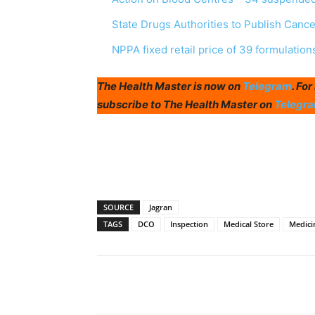
State Drugs Authorities to Publish Canc
NPPA fixed retail price of 39 formulation
The Health Master is now on
Telegram
. Fo
subscribe to The Health Master on
Telegr
SOURCE
Jagran
TAGS
DCO
Inspection
Medical Store
Medici
Share