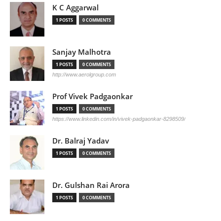
K C Aggarwal
1 POSTS
0 COMMENTS
Sanjay Malhotra
1 POSTS
0 COMMENTS
http://www.aerolgroup.com
Prof Vivek Padgaonkar
1 POSTS
0 COMMENTS
https://www.linkedin.com/in/vivek-padgaonkar-8298509/
Dr. Balraj Yadav
1 POSTS
0 COMMENTS
Dr. Gulshan Rai Arora
1 POSTS
0 COMMENTS