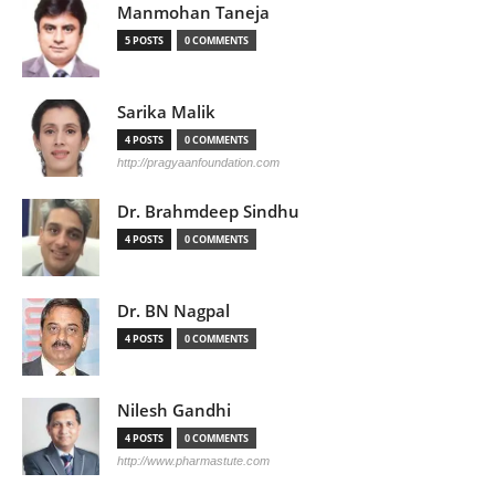
Manmohan Taneja
5 POSTS
0 COMMENTS
Sarika Malik
4 POSTS
0 COMMENTS
http://pragyaanfoundation.com
Dr. Brahmdeep Sindhu
4 POSTS
0 COMMENTS
Dr. BN Nagpal
4 POSTS
0 COMMENTS
Nilesh Gandhi
4 POSTS
0 COMMENTS
http://www.pharmastute.com