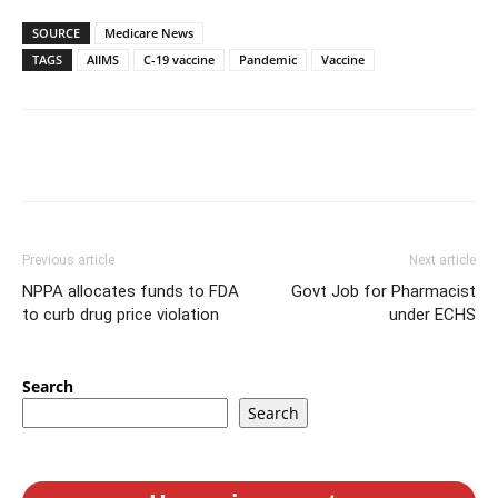
SOURCE
Medicare News
TAGS
AIIMS
C-19 vaccine
Pandemic
Vaccine
Previous article
Next article
NPPA allocates funds to FDA
Govt Job for Pharmacist
to curb drug price violation
under ECHS
Search
Search