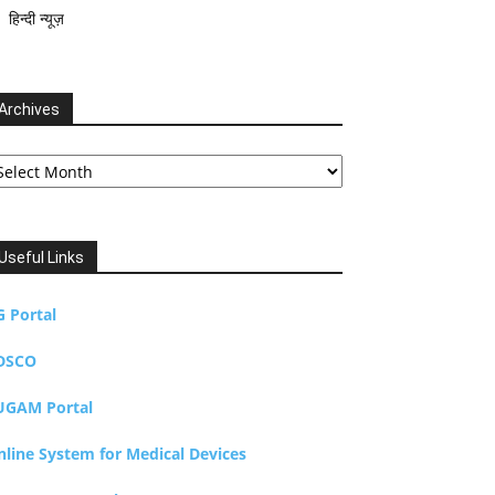
हिन्दी न्यूज़
Archives
chives
Useful Links
G Portal
DSCO
UGAM Portal
nline System for Medical Devices