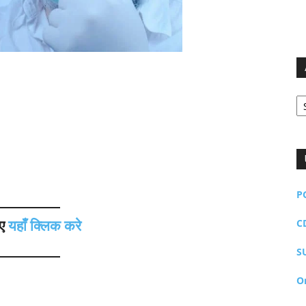
Ar
P
C
िए
यहाँ क्लिक करे
S
O