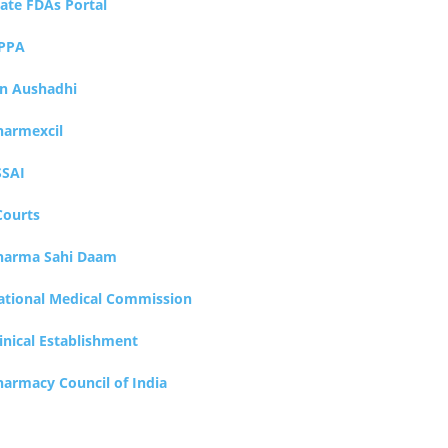
tate FDAs Portal
PPA
an Aushadhi
harmexcil
SSAI
Courts
harma Sahi Daam
ational Medical Commission
inical Establishment
harmacy Council of India