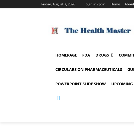
Friday, August 7, 2026
Sign in / Join
Home
About
HOMEPAGE
FDA
DRUGS
COMMIT
CIRCULARS ON PHARMACEUTICALS
GU
POWERPOINT SLIDE SHOW
UPCOMING 