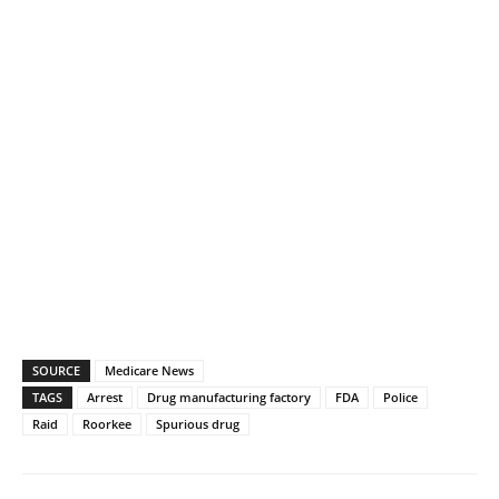
SOURCE
Medicare News
TAGS
Arrest
Drug manufacturing factory
FDA
Police
Raid
Roorkee
Spurious drug