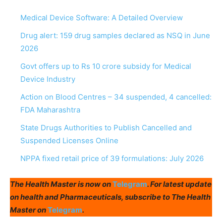
Medical Device Software: A Detailed Overview
Drug alert: 159 drug samples declared as NSQ in June
2026
Govt offers up to Rs 10 crore subsidy for Medical
Device Industry
Action on Blood Centres – 34 suspended, 4 cancelled:
FDA Maharashtra
State Drugs Authorities to Publish Cancelled and
Suspended Licenses Online
NPPA fixed retail price of 39 formulations: July 2026
The Health Master is now on
Telegram
. For latest update
on health and Pharmaceuticals, subscribe to The Health
Master on
Telegram
.