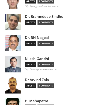
4 POSTS
0 COMMENTS
http://pragyaanfoundation.com
Dr. Brahmdeep Sindhu
4 POSTS
0 COMMENTS
Dr. BN Nagpal
4 POSTS
0 COMMENTS
Nilesh Gandhi
4 POSTS
0 COMMENTS
http://www.pharmastute.com
Dr Arvind Zala
3 POSTS
0 COMMENTS
H. Mahapatra