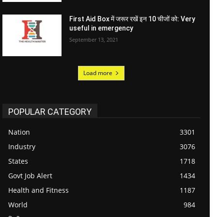
First Aid Box में जरूर रखें इन 10 चीजों को: Very
useful in emergency
September 13, 2021
Load more
POPULAR CATEGORY
Nation
3301
Industry
3076
States
1718
Govt Job Alert
1434
Health and Fitness
1187
World
984