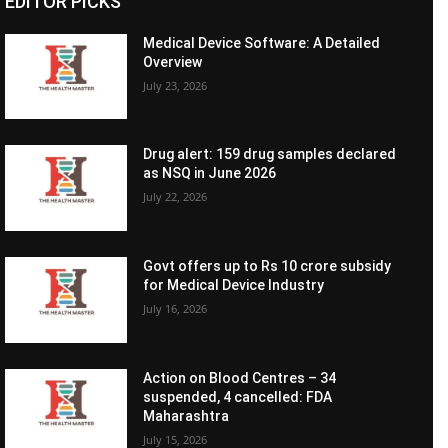
EDITOR PICKS
Medical Device Software: A Detailed
Overview
July 23, 2026
Drug alert: 159 drug samples declared
as NSQ in June 2026
July 22, 2026
Govt offers up to Rs 10 crore subsidy
for Medical Device Industry
July 16, 2026
Action on Blood Centres – 34
suspended, 4 cancelled: FDA
Maharashtra
July 15, 2026