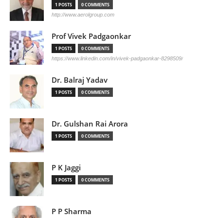
1 POSTS
0 COMMENTS
http://www.aerolgroup.com
Prof Vivek Padgaonkar
1 POSTS
0 COMMENTS
https://www.linkedin.com/in/vivek-padgaonkar-8298509/
Dr. Balraj Yadav
1 POSTS
0 COMMENTS
Dr. Gulshan Rai Arora
1 POSTS
0 COMMENTS
P K Jaggi
1 POSTS
0 COMMENTS
P P Sharma