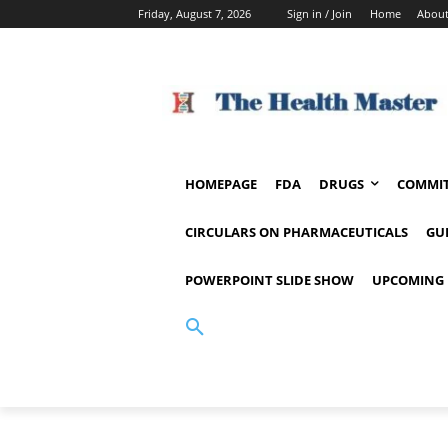
Friday, August 7, 2026
Sign in / Join
Home
About
HOMEPAGE
FDA
DRUGS
COMMIT
CIRCULARS ON PHARMACEUTICALS
GU
POWERPOINT SLIDE SHOW
UPCOMING 