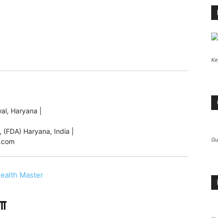
Ke
al, Haryana |
|
 (FDA) Haryana, India |
Gu
l.com
ealth Master
णा