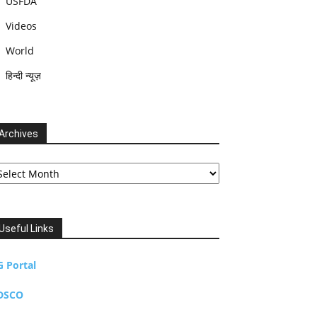
USFDA
Videos
World
हिन्दी न्यूज़
Archives
chives
Useful Links
G Portal
DSCO