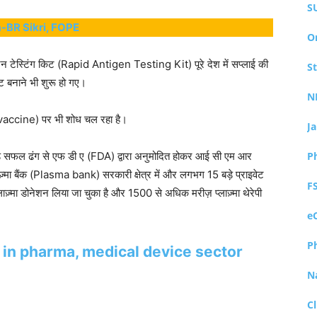
S
-BR Sikri, FOPE
O
ी जन टेस्टिंग किट (Rapid Antigen Testing Kit) पूरे देश में सप्लाई की
S
किट बनाने भी शुरू हो गए।
N
id vaccine) पर भी शोध चल रहा है।
J
ड़े सफल ढंग से एफ डी ए (FDA) द्वारा अनुमोदित होकर आई सी एम आर
P
ज़्मा बैंक (Plasma bank) सरकारी क्षेत्र में और लगभग 15 बड़े प्राइवेट
F
़्मा डोनेशन लिया जा चुका है और 1500 से अधिक मरीज़ प्लाज़्मा थेरेपी
e
P
t in pharma, medical device sector
N
Cl