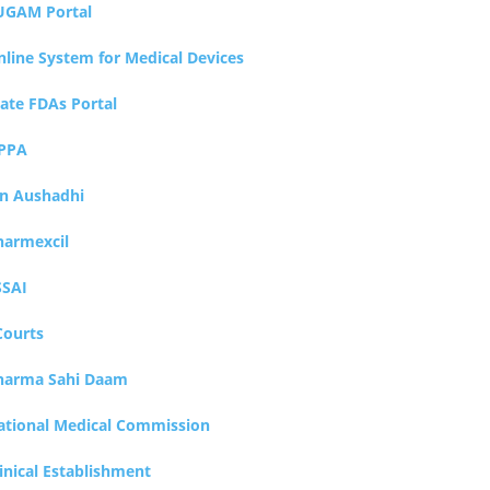
UGAM Portal
nline System for Medical Devices
tate FDAs Portal
PPA
an Aushadhi
harmexcil
SSAI
Courts
harma Sahi Daam
ational Medical Commission
inical Establishment