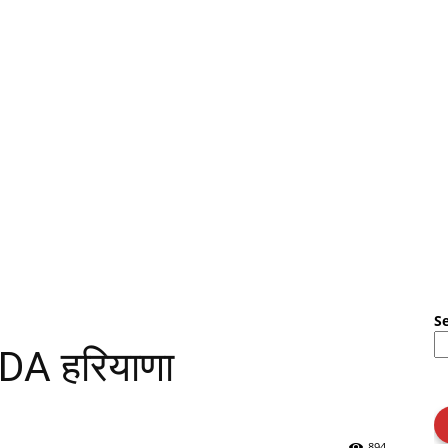
S
FDA हरियाणा
894