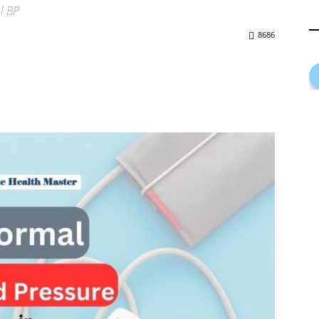
l BP
8686