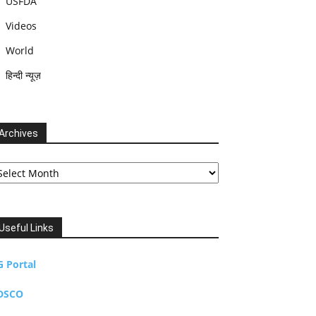
USFDA
Videos
World
हिन्दी न्यूज़
Archives
chives
Useful Links
G Portal
DSCO