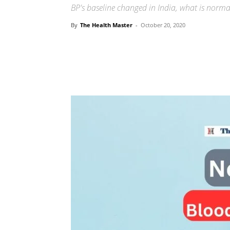
BP's baseline changed in India, what is norma
By
The Health Master
-
October 20, 2020
Share