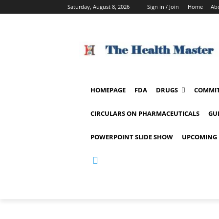
Saturday, August 8, 2026
Sign in / Join
Home
Ab
HOMEPAGE
FDA
DRUGS
COMMIT
CIRCULARS ON PHARMACEUTICALS
GU
POWERPOINT SLIDE SHOW
UPCOMING 