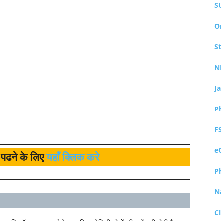
S
O
S
N
J
P
F
e
ल पढने के लिए
यहाँ क्लिक करे
P
N
Cl