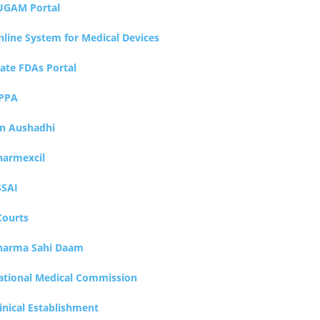
UGAM Portal
nline System for Medical Devices
tate FDAs Portal
PPA
an Aushadhi
harmexcil
SSAI
Courts
harma Sahi Daam
ational Medical Commission
inical Establishment