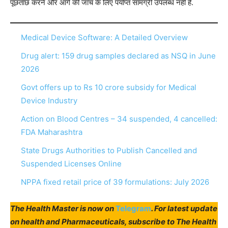
पूछताछ करने और आगे की जांच के लिए पर्याप्त सामग्री उपलब्ध नहीं है.
Medical Device Software: A Detailed Overview
Drug alert: 159 drug samples declared as NSQ in June
2026
Govt offers up to Rs 10 crore subsidy for Medical
Device Industry
Action on Blood Centres – 34 suspended, 4 cancelled:
FDA Maharashtra
State Drugs Authorities to Publish Cancelled and
Suspended Licenses Online
NPPA fixed retail price of 39 formulations: July 2026
The Health Master is now on
Telegram
. For latest update
on health and Pharmaceuticals, subscribe to The Health