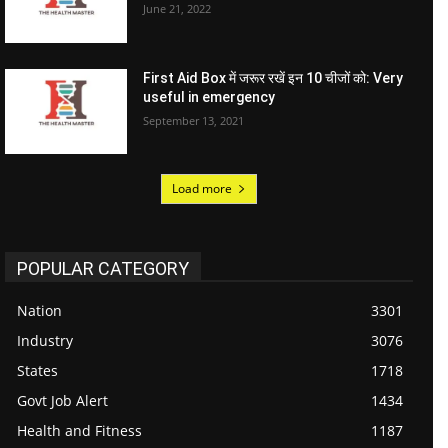
June 21, 2022
First Aid Box में जरूर रखें इन 10 चीजों को: Very
useful in emergency
September 13, 2021
Load more
POPULAR CATEGORY
Nation
3301
Industry
3076
States
1718
Govt Job Alert
1434
Health and Fitness
1187