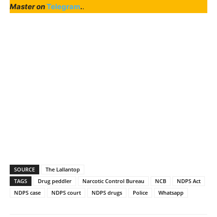
Master on
Telegram
.
.
SOURCE
The Lallantop
TAGS
Drug peddler
Narcotic Control Bureau
NCB
NDPS Act
NDPS case
NDPS court
NDPS drugs
Police
Whatsapp