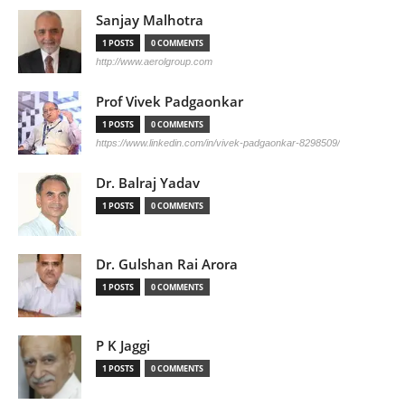
Sanjay Malhotra
1 POSTS
0 COMMENTS
http://www.aerolgroup.com
Prof Vivek Padgaonkar
1 POSTS
0 COMMENTS
https://www.linkedin.com/in/vivek-padgaonkar-8298509/
Dr. Balraj Yadav
1 POSTS
0 COMMENTS
Dr. Gulshan Rai Arora
1 POSTS
0 COMMENTS
P K Jaggi
1 POSTS
0 COMMENTS