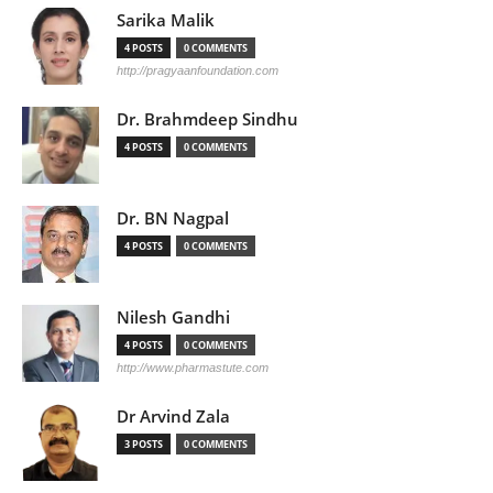
Sarika Malik
4 POSTS
0 COMMENTS
http://pragyaanfoundation.com
Dr. Brahmdeep Sindhu
4 POSTS
0 COMMENTS
Dr. BN Nagpal
4 POSTS
0 COMMENTS
Nilesh Gandhi
4 POSTS
0 COMMENTS
http://www.pharmastute.com
Dr Arvind Zala
3 POSTS
0 COMMENTS