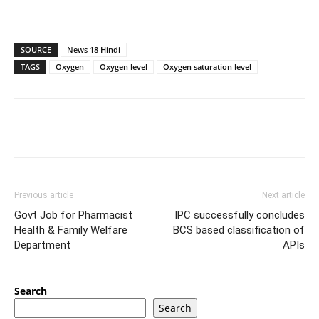
SOURCE
News 18 Hindi
TAGS
Oxygen
Oxygen level
Oxygen saturation level
Previous article
Next article
Govt Job for Pharmacist
IPC successfully concludes
Health & Family Welfare
BCS based classification of
Department
APIs
Search
Search