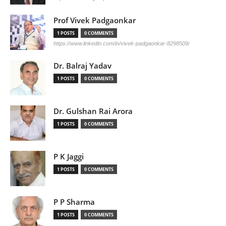
Prof Vivek Padgaonkar
1 POSTS
0 COMMENTS
https://www.linkedin.com/in/vivek-padgaonkar-8298509/
Dr. Balraj Yadav
1 POSTS
0 COMMENTS
Dr. Gulshan Rai Arora
1 POSTS
0 COMMENTS
P K Jaggi
1 POSTS
0 COMMENTS
P P Sharma
1 POSTS
0 COMMENTS