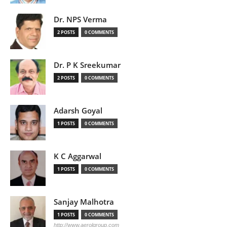
Dr. NPS Verma
2 POSTS
0 COMMENTS
Dr. P K Sreekumar
2 POSTS
0 COMMENTS
Adarsh Goyal
1 POSTS
0 COMMENTS
K C Aggarwal
1 POSTS
0 COMMENTS
Sanjay Malhotra
1 POSTS
0 COMMENTS
http://www.aerolgroup.com