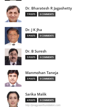
Dr. Bharatesh R Jagashetty
7 POSTS
0 COMMENTS
Dr. J K Jha
5 POSTS
0 COMMENTS
Dr. B Suresh
5 POSTS
0 COMMENTS
Manmohan Taneja
5 POSTS
0 COMMENTS
Sarika Malik
4 POSTS
0 COMMENTS
http://pragyaanfoundation.com