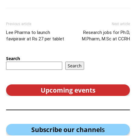
Previous article
Next article
Lee Pharma to launch
Research jobs for Ph.D,
favipiravir at Rs 27 per tablet
M.Pharm, M.Sc at CCRH
Search
Search
Upcoming events
Subscribe our channel
s