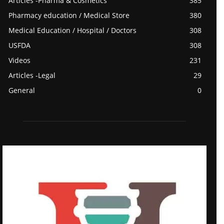
Articles -Pharma & Cosmetics
385
Pharmacy education / Medical Store
380
Medical Education / Hospital / Doctors
308
USFDA
308
Videos
231
Articles -Legal
29
General
0