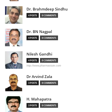
Dr. Brahmdeep Sindhu
4 POSTS
0 COMMENTS
Dr. BN Nagpal
4 POSTS
0 COMMENTS
Nilesh Gandhi
4 POSTS
0 COMMENTS
http://www.pharmastute.com
Dr Arvind Zala
3 POSTS
0 COMMENTS
H. Mahapatra
3 POSTS
0 COMMENTS