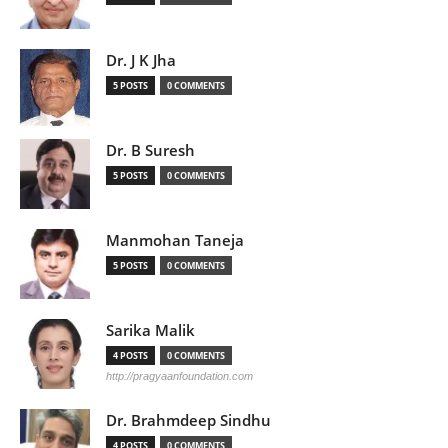
Dr. J K Jha
5 POSTS
0 COMMENTS
Dr. B Suresh
5 POSTS
0 COMMENTS
Manmohan Taneja
5 POSTS
0 COMMENTS
Sarika Malik
4 POSTS
0 COMMENTS
http://pragyaanfoundation.com
Dr. Brahmdeep Sindhu
4 POSTS
0 COMMENTS