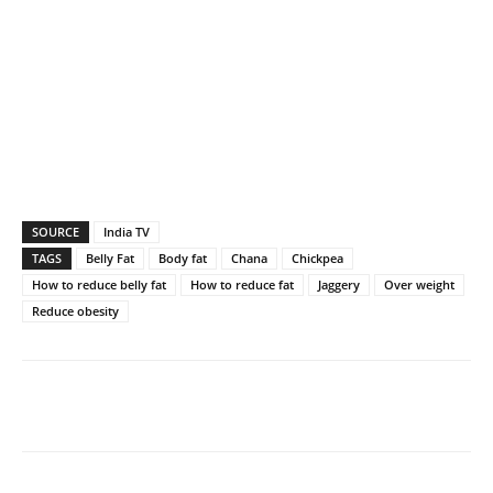
SOURCE
India TV
TAGS
Belly Fat
Body fat
Chana
Chickpea
How to reduce belly fat
How to reduce fat
Jaggery
Over weight
Reduce obesity