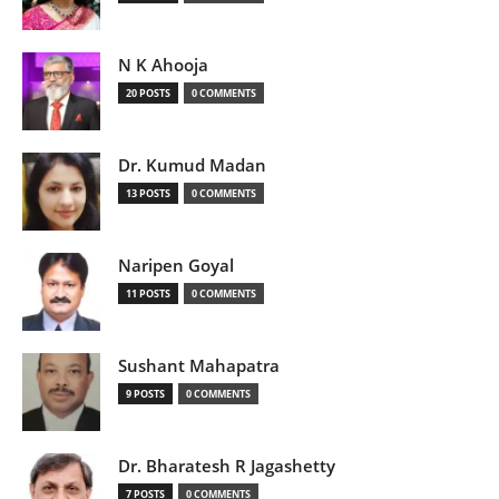
N K Ahooja
20 POSTS
0 COMMENTS
Dr. Kumud Madan
13 POSTS
0 COMMENTS
Naripen Goyal
11 POSTS
0 COMMENTS
Sushant Mahapatra
9 POSTS
0 COMMENTS
Dr. Bharatesh R Jagashetty
7 POSTS
0 COMMENTS