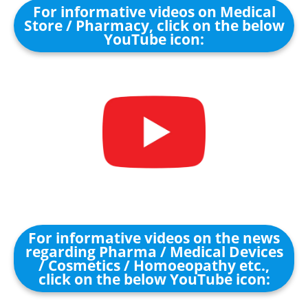
For informative videos on Medical
Store / Pharmacy, click on the below
YouTube icon:
For informative videos on the news
regarding Pharma / Medical Devices
/ Cosmetics / Homoeopathy etc.,
click on the below YouTube icon: