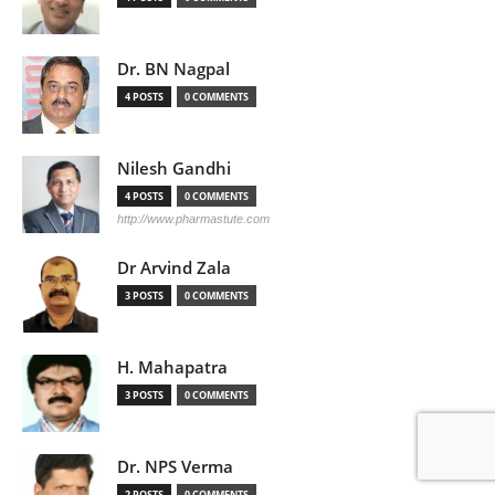
Dr. BN Nagpal
4 POSTS
0 COMMENTS
Nilesh Gandhi
4 POSTS
0 COMMENTS
http://www.pharmastute.com
Dr Arvind Zala
3 POSTS
0 COMMENTS
H. Mahapatra
3 POSTS
0 COMMENTS
Dr. NPS Verma
2 POSTS
0 COMMENTS