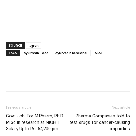
SOURCE
Jagran
TAGS
Ayurvedic Food
Ayurvedic medicine
FSSAI
Previous article
Next article
Govt Job: For M.Pharm, Ph.D,
Pharma Companies told to
M.Sc in research at NIOH |
test drugs for cancer-causing
Salary Upto Rs. 54,200 pm
impurities